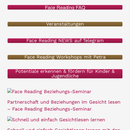
c
Face Reading FAQ
h
e
Veranstaltungen
n
Face Reading NEWS auf Telegram
n
a
Face Reading Workshops mit Petra
c
h
Potentiale erkennen & fördern für Kinder &
Jugendliche
:
Partnerschaft und Beziehungen im Gesicht lesen
– Face Reading Beziehungs-Seminar