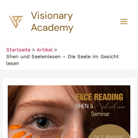
Zum
Visionary
Inhalt
springen
Academy
Main
Men
Startseite
Artikel
Shen und Seelenlesen – Die Seele im Gesicht
lesen