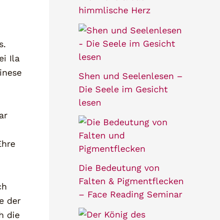
himmlische Herz
s.
i Ila
inese
Shen und Seelenlesen –
Die Seele im Gesicht
lesen
ar
d
Ehre
Die Bedeutung von
Falten & Pigmentflecken
ch
– Face Reading Seminar
e der
h die