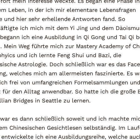
ofort mein Interesse weckte. Es began eine Phase in
m Leben, in der ich mir elementare Lebensfragen
te und hier sehr erhellende Antworten fand. So
äftigte ich mich mit dem Yi Jing und dem Dàoismu
begann ich eine Ausbildung in Qi Gong und Tai Qi be
. Mein Weg führte mich zur Mastery Academy of Ch
hyics und ich lernte Feng Shui und Bazi, die
sische Astrologie. Doch schließlich war es das Face
ng, welches mich am allermeisten faszinierte. Es w
ich frei von umfangreichen Formelsammlungen un
t für den Alltag anwendbar. So hatte ich die große 
llian Bridges in Seattle zu lernen.
war es dann schließlich soweit und ich machte mi
em Chinesischen Gesichtlesen selbständig. Im Lauf
 entwickelte ich eine Ausbildungsreihe, welche auc