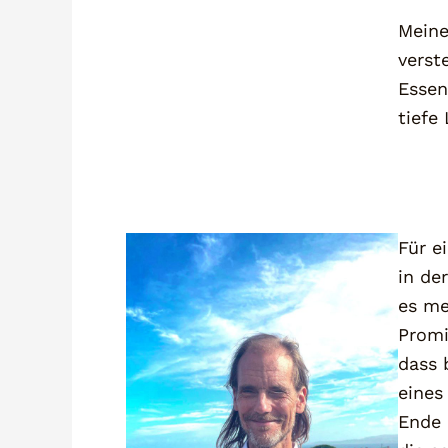
Meine
verst
Essen
tiefe
Für e
in de
es me
Promi
dass 
eines
Ende 