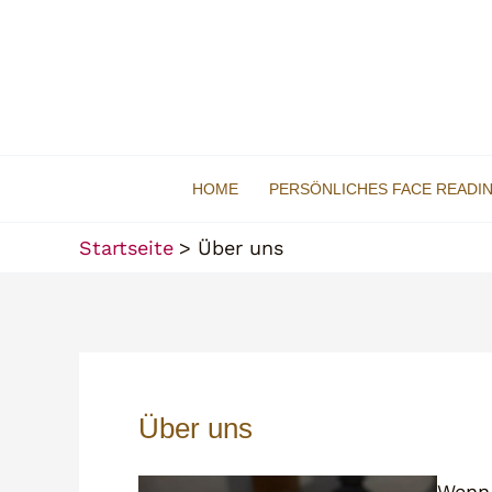
Zum
Inhalt
springen
HOME
PERSÖNLICHES FACE READI
Startseite
Über uns
Über uns
Wenn 