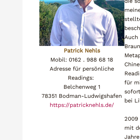
die s
meine
stell
besch
Auch 
Braun
Patrick Nehls
Metap
Mobil: 0162 . 988 68 18
Chine
Adresse für persönliche
Readi
Readings:
für m
Belchenweg 1
sofor
78351 Bodman-Ludwigshafen
bei Li
https://patricknehls.de/
2009 
mit d
Jahre