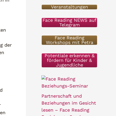
Veranstaltungen
e
n
Face Reading NEWS auf
Telegram
n
ken
a
Face Reading
Workshops mit Petra
g der
c
en
h
Potentiale erkennen &
fördern für Kinder &
:
Jugendliche
nd
Partnerschaft und
Beziehungen im Gesicht
r
lesen – Face Reading
len