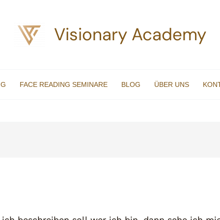
Visionary Academy
NG
FACE READING SEMINARE
BLOG
ÜBER UNS
KON
ich beschreiben soll wer ich bin, dann sehe ich mi