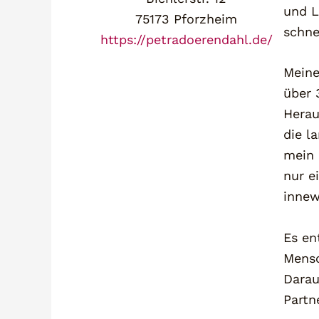
und L
75173 Pforzheim
schne
https://petradoerendahl.de/
Meine
über 
Herau
die l
mein 
nur e
innew
Es en
Mensc
Darau
Partn