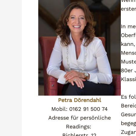
erste
In me
Oberf
kann,
Mensc
Muste
80er 
Klass
Es fo
Petra Dörendahl
Berei
Mobil: 0162 91 500 74
Gesun
Adresse für persönliche
begeg
Readings:
Zugan
Bichlerstr. 12