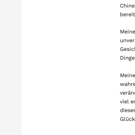
Chine
berei
Meine
unver
Gesic
Dinge
Meine
wahre
verän
viel 
diese
Glück