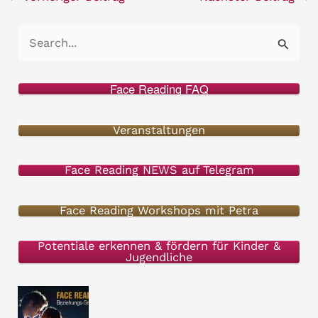
S
u
c
Face Reading FAQ
h
e
Veranstaltungen
n
Face Reading NEWS auf Telegram
n
a
Face Reading Workshops mit Petra
c
h
Potentiale erkennen & fördern für Kinder &
Jugendliche
: