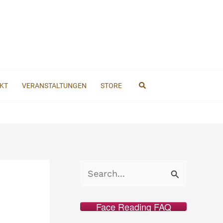
Suchen
KT
VERANSTALTUNGEN
STORE
S
u
c
Face Reading FAQ
h