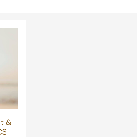
it &
CS