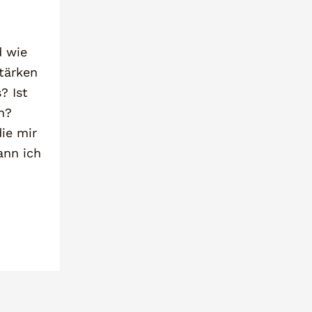
d wie
tärken
? Ist
h?
ie mir
ann ich