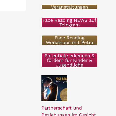
Veranstaltungen
e
n
Face Reading NEWS auf
Telegram
n
a
Face Reading
Workshops mit Petra
c
h
Potentiale erkennen &
fördern für Kinder &
:
Jugendliche
Partnerschaft und
Beziehungen im Gesicht