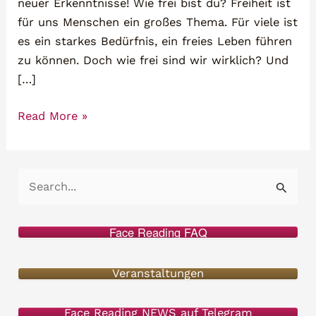
neuer Erkenntnisse! Wie frei bist du? Freiheit ist
für uns Menschen ein großes Thema. Für viele ist
es ein starkes Bedürfnis, ein freies Leben führen
zu können. Doch wie frei sind wir wirklich? Und
[…]
Das
Read More »
Tor
der
Befreiung
S
und
u
Erfüllung
c
–
Face Reading FAQ
h
Face
Reading
e
Veranstaltungen
Heldenreisen
n
Seminar
Face Reading NEWS auf Telegram
n