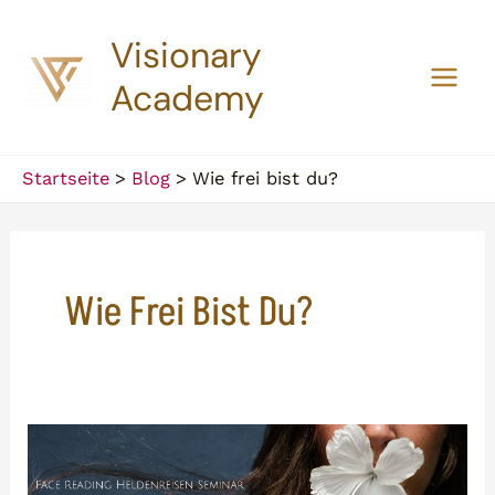
Zum
Visionary
Inhalt
springen
Academy
Main
Men
Startseite
Blog
Wie frei bist du?
Wie Frei Bist Du?