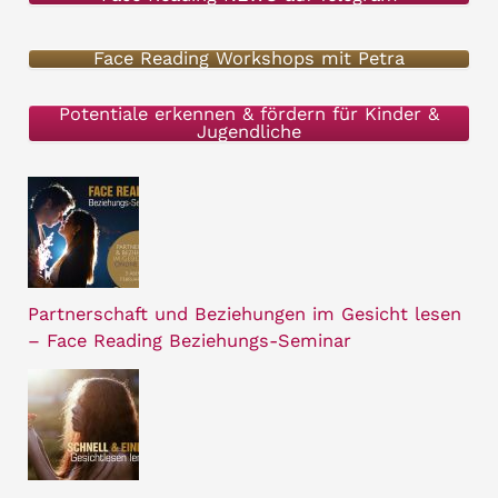
–
a
Face Reading Workshops mit Petra
c
h
Potentiale erkennen & fördern für Kinder &
Jugendliche
:
Partnerschaft und Beziehungen im Gesicht lesen
– Face Reading Beziehungs-Seminar