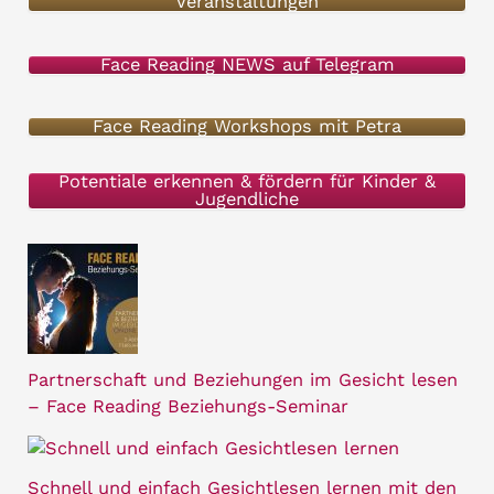
Veranstaltungen
n
Face Reading NEWS auf Telegram
n
a
Face Reading Workshops mit Petra
c
h
Potentiale erkennen & fördern für Kinder &
Jugendliche
:
Partnerschaft und Beziehungen im Gesicht lesen
– Face Reading Beziehungs-Seminar
Schnell und einfach Gesichtlesen lernen mit den