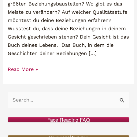
größten Beziehungsbaustellen? Wo gibt es das
Meiste zu verändern? Auf welcher Qualitätsstufe
möchtest du deine Beziehungen erfahren?
Wusstest du, dass deine Beziehungen in deinem
Gesicht geschrieben stehen? Dein Gesicht ist das
Buch deines Lebens. Das Buch, in dem die
Geschichten deiner Beziehungen […]
Beziehungen
Read More »
im
Gesicht
lesen
S
–
u
Face
c
Reading
Face Reading FAQ
h
Online
Seminar
e