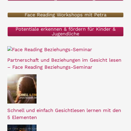
a
Face Reading Workshops mit Petra
c
h
Potentiale erkennen & fördern für Kinder &
Jugendliche
:
Partnerschaft und Beziehungen im Gesicht lesen
– Face Reading Beziehungs-Seminar
Schnell und einfach Gesichtlesen lernen mit den
5 Elementen