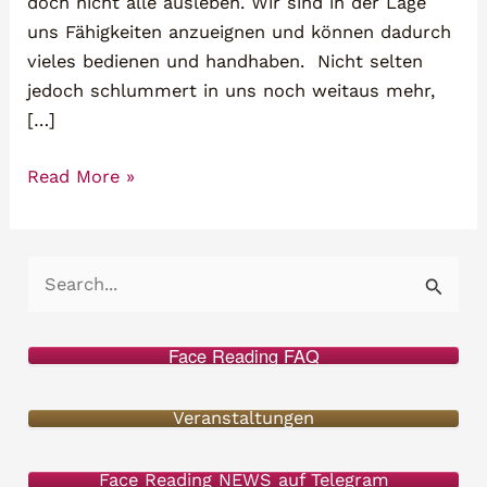
doch nicht alle ausleben. Wir sind in der Lage
uns Fähigkeiten anzueignen und können dadurch
vieles bedienen und handhaben. Nicht selten
jedoch schlummert in uns noch weitaus mehr,
[…]
Talente
Read More »
im
Gesicht
lesen
S
–
u
Lebe
c
ich
Face Reading FAQ
h
meine
Talente?
e
Veranstaltungen
n
Face Reading NEWS auf Telegram
n