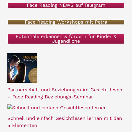
Face Reading NEWS auf Telegram
n
a
Face Reading Workshops mit Petra
c
h
Potentiale erkennen & fördern für Kinder &
Jugendliche
:
Partnerschaft und Beziehungen im Gesicht lesen
– Face Reading Beziehungs-Seminar
Schnell und einfach Gesichtlesen lernen mit den
5 Elementen