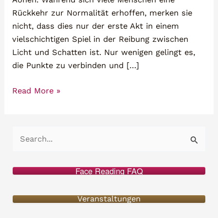
Rückkehr zur Normalität erhoffen, merken sie
nicht, dass dies nur der erste Akt in einem
vielschichtigen Spiel in der Reibung zwischen
Licht und Schatten ist. Nur wenigen gelingt es,
die Punkte zu verbinden und […]
Vom
Read More »
Opfer
zum
Schöpfer
S
–
u
Online
c
Seminar
Face Reading FAQ
h
e
Veranstaltungen
n