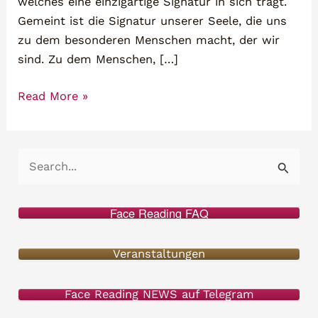
welches eine einzigartige Signatur in sich trägt.
Gemeint ist die Signatur unserer Seele, die uns
zu dem besonderen Menschen macht, der wir
sind. Zu dem Menschen, […]
Die
Read More »
Hallen
des
Herzens
S
&
u
das
c
Tor
Face Reading FAQ
h
der
Glückseligkeit
e
Veranstaltungen
n
Face Reading NEWS auf Telegram
n
a