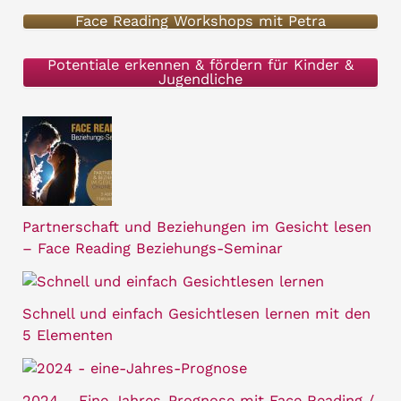
Face Reading Workshops mit Petra
c
h
Potentiale erkennen & fördern für Kinder &
Jugendliche
:
Partnerschaft und Beziehungen im Gesicht lesen
– Face Reading Beziehungs-Seminar
Schnell und einfach Gesichtlesen lernen mit den
5 Elementen
2024 – Eine Jahres-Prognose mit Face Reading /