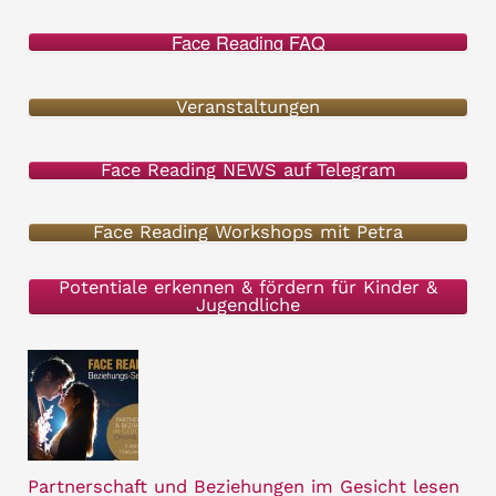
c
Face Reading FAQ
h
e
Veranstaltungen
n
Face Reading NEWS auf Telegram
n
a
Face Reading Workshops mit Petra
c
h
Potentiale erkennen & fördern für Kinder &
Jugendliche
:
Partnerschaft und Beziehungen im Gesicht lesen