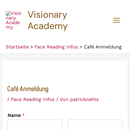
Zum
Visionary
Inhalt
springen
Academy
Main
Men
Startseite
Face Reading Infos
Café Anmeldung
Café Anmeldung
/
Face Reading Infos
/ Von
patricknehls
Name
*