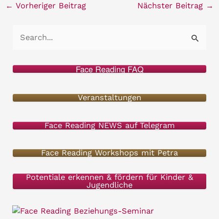
←
Vorheriger Beitrag
Nächster Beitrag
→
S
u
c
Face Reading FAQ
h
e
Veranstaltungen
n
Face Reading NEWS auf Telegram
n
a
Face Reading Workshops mit Petra
c
h
Potentiale erkennen & fördern für Kinder &
Jugendliche
: